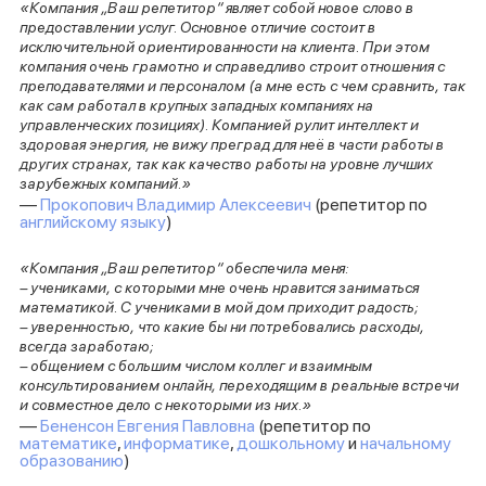
«Компания „Ваш репетитор“ являет собой новое слово в
предоставлении услуг. Основное отличие состоит в
исключительной ориентированности на клиента. При этом
компания очень грамотно и справедливо строит отношения с
преподавателями и персоналом (а мне есть с чем сравнить, так
как сам работал в крупных западных компаниях на
управленческих позициях). Компанией рулит интеллект и
здоровая энергия, не вижу преград для неё в части работы в
других странах, так как качество работы на уровне лучших
зарубежных компаний.»
—
Прокопович Владимир Алексеевич
(репетитор по
английскому языку
)
«Компания „Ваш репетитор“ обеспечила меня:
– учениками, с которыми мне очень нравится заниматься
математикой. С учениками в мой дом приходит радость;
– уверенностью, что какие бы ни потребовались расходы,
всегда заработаю;
– общением с большим числом коллег и взаимным
консультированием онлайн, переходящим в реальные встречи
и совместное дело с некоторыми из них.»
—
Бененсон Евгения Павловна
(репетитор по
математике
,
информатике
,
дошкольному
и
начальному
образованию
)