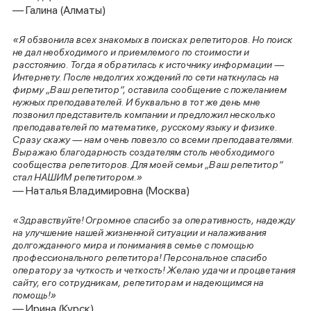
— Галина (Алматы)
«Я обзвонила всех знакомых в поисках репетиторов. Но поиск
не дал необходимого и приемлемого по стоимости и
расстоянию. Тогда я обратилась к источнику информации —
Интернету. После недолгих хождений по сети наткнулась на
фирму „Ваш репетитор“, оставила сообщение с пожеланием
нужных преподавателей. И буквально в тот же день мне
позвонил представитель компании и предложил несколько
преподавателей по математике, русскому языку и физике.
Сразу скажу — нам очень повезло со всеми преподавателями.
Выражаю благодарность создателям столь необходимого
сообщества репетиторов. Для моей семьи „Ваш репетитор“
стал НАШИМ репетитором.»
— Наталья Владимировна (Москва)
«Здравствуйте! Огромное спасибо за оперативность, надежду
на улучшение нашей жизненной ситуации и налаживания
долгожданного мира и понимания в семье с помощью
профессионального репетитора! Персональное спасибо
оператору за чуткость и четкость! Желаю удачи и процветания
сайту, его сотрудникам, репетиторам и надеющимся на
помощь!»
— Ирина (Курск)