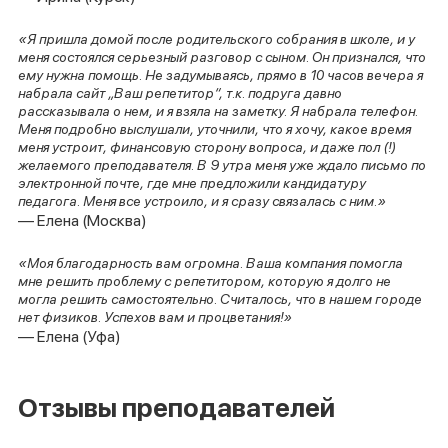
«Я пришла домой после родительского собрания в школе, и у
меня состоялся серьезный разговор с сыном. Он признался, что
ему нужна помощь. Не задумываясь, прямо в 10 часов вечера я
набрала сайт „Ваш репетитор“, т.к. подруга давно
рассказывала о нем, и я взяла на заметку. Я набрала телефон.
Меня подробно выслушали, уточнили, что я хочу, какое время
меня устроит, финансовую сторону вопроса, и даже пол (!)
желаемого преподавателя. В 9 утра меня уже ждало письмо по
электронной почте, где мне предложили кандидатуру
педагога. Меня все устроило, и я сразу связалась с ним.»
— Елена (Москва)
«Моя благодарность вам огромна. Ваша компания помогла
мне решить проблему с репетитором, которую я долго не
могла решить самостоятельно. Считалось, что в нашем городе
нет физиков. Успехов вам и процветания!»
— Елена (Уфа)
Отзывы преподавателей