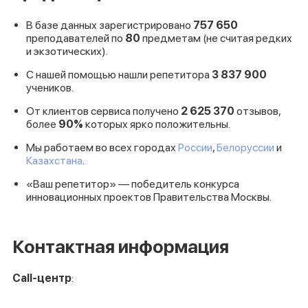
В базе данных зарегистрировано
757
650
преподавателей по
80
предметам (не считая редких
и экзотических).
С нашей помощью нашли репетитора
3
837
900
учеников.
От клиентов сервиса получено
2
625
370
отзывов,
более
90%
которых ярко положительны.
Мы работаем во всех городах
России
,
Белоруссии
и
Казахстана
.
«Ваш репетитор» — победитель конкурса
инновационных проектов Правительства Москвы.
Контактная информация
Call-центр
: